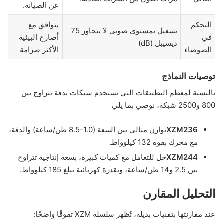
عن الصيانة.
التحكم
يتوافق مع
تشغيل بمستوى صوتي لا يتجاوز 75
في
أصارح البيئية
ديسيبل (dB)
الضوضاء
الأكثر صرامة
توصيات النماذج
بالنسبة لمعظم التطبيقات التي تستخدم شبكات بدقة تتراوح بين
800 و2500 شبكة، نوصي بما يلي:
XZM236
توازن مثالي بين السعة (1.0-8.5 طن/ساعة) والدقة،
مع محرك بقوة 132 كيلوواط.
XZM244
حل للتعامل مع كميات كبيرة، بسعة إنتاجية تتراوح
بين 2.5 و14 طن/ساعة، وبقدرة كهربائية تبلغ 185 كيلوواط.
التحليل المقارن
عند مقارنتها بتقنيات بديلة، تُظهر سلسلة XZM تفوقًا واضحًا: