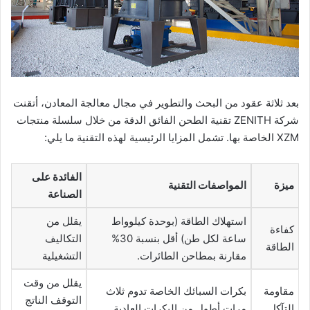
بعد ثلاثة عقود من البحث والتطوير في مجال معالجة المعادن، أتقنت
شركة ZENITH تقنية الطحن الفائق الدقة من خلال سلسلة منتجات
XZM الخاصة بها. تشمل المزايا الرئيسية لهذه التقنية ما يلي:
الفائدة على
ميزة
المواصفات التقنية
الصناعة
استهلاك الطاقة (بوحدة كيلوواط
يقلل من
كفاءة
ساعة لكل طن) أقل بنسبة 30%
التكاليف
الطاقة
مقارنة بمطاحن الطائرات.
التشغيلية
يقلل من وقت
مقاومة
بكرات السبائك الخاصة تدوم ثلاث
التوقف الناتج
التآكل
مرات أطول من البكرات العادية.