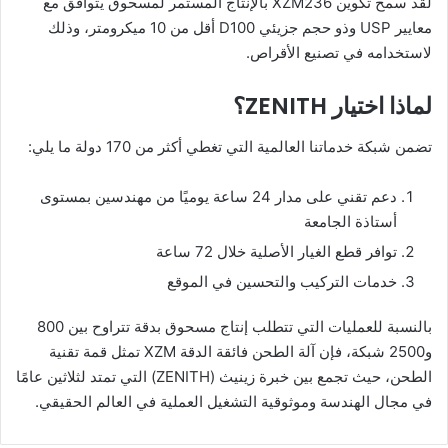
لقد سمح تكوين XZM236 بالإنتاج المستمر لمسحوق يتوافق مع
معايير USP وذو حجم جزيئي D100 أقل من 10 ميكرومتر، وذلك
لاستخدامه في تصنيع الأقراص.
لماذا اختيار ZENITH؟
تضمن شبكة خدماتنا العالمية التي تغطي أكثر من 170 دولة ما يلي:
دعم تقني على مدار 24 ساعة يوميًا من مهندسين بمستوى
أستاذة الجامعة
توافر قطع الغيار الأصلية خلال 72 ساعة
خدمات التركيب والتحسين في الموقع
بالنسبة للعمليات التي تتطلب إنتاج مسحوق بدقة تتراوح بين 800
و2500 شبكة، فإن آلة الطحن فائقة الدقة XZM تمثل قمة تقنية
الطحن، حيث تجمع بين خبرة زينيث (ZENITH) التي تمتد لثلاثين عامًا
في مجال الهندسة وموثوقية التشغيل العملية في العالم الحقيقي.