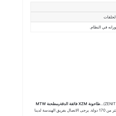
لحلقات
انه في النظام.
طاحونة XZM فائقة الدقة
و
مطحنة MTW
تمثّل هذه الحلول قمة تقنيات معالجة المساحيق، وتحظى بدعم من شبكة خدماتنا العالمية التي تغطي أكثر من 170 دولة. يرجى الاتصال بفريق الهندسة لدينا