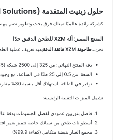
حلول زينيث المتقدمة (ZENITH’s Advanced Solutions)
كشركة رائدة عالميًا تمتلك فرق بحث وتطوير تضم مهندسين مدعومين من مجلس ال
المنتج المميز: آلة XZM للطحن الدقيق جدًا
نحن…
طاحونة XZM فائقة الدقة
يعيد تعريف عملية الطح
دقة المنتج النهائي: من 325 إلى 2500 شبكة (D97≤5ميكرومتر)
السعة: من 0.5 إلى 25 طنًا في الساعة، مع وجود 5 طرازات مختلفة.
توفير في الطاقة: استهلاك أقل بنسبة 30% مقارنة بالمطاحن التقليدية
تشمل الميزات التقنية الرئيسية:
فاصل بتوربين عمودي لفصل الجسيمات بدقة عال
أسطوانات طحن من سبائك خاصة تتميز بعمر افت
مجمع الغبار بنبضة متكامل (كفاءة 99.9%)