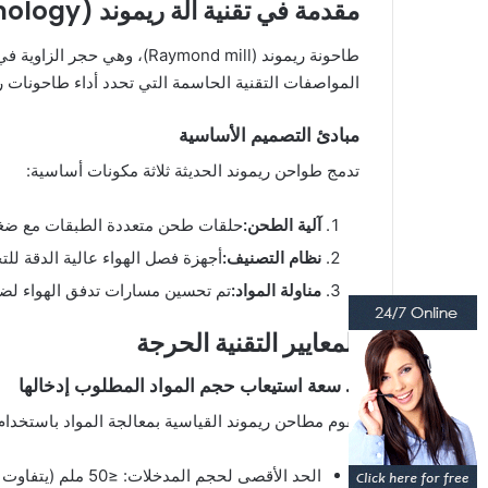
مقدمة في تقنية آلة ريموند (Raymond Mill Technology)
طاحونة ريموند (ymond mill
المواصفات التقنية الحاسمة التي تحدد أداء طاحونات ريموند عالي الكفاءة، مع ر
مبادئ التصميم الأساسية
تدمج طواحن ريموند الحديثة ثلاثة مكونات أساسية:
آلية الطحن:
حلقات طحن متعددة الطبقات مع ضغ
نظام التصنيف:
أجهزة فصل الهواء عالية الدقة ل
مناولة المواد:
تم تحسين مسارات تدفق الهواء لض
المعايير التقنية الحرجة
١. سعة استيعاب حجم المواد المطلوب إدخالها
تقوم مطاحن ريموند القياسية بمعالجة المواد باستخدام
الحد الأقصى لحجم المدخلات: ≤50 ملم (يتفاوت حسب الطراز)