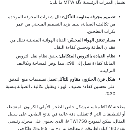
تشمل الميزات الرئيسية لآلة MTW ما يلي:
تصميم مجرفة مقاومة للتآكل:
تقلل شفرات المجرفة الموحدة
من تكاليف الصيانة، بينما يزيد التصميم المنحني من عمر
بكرات التطحين.
مسار تدفق الهواء المحسّن:
القناة الهوائية المنحنية تقلل من
فقدان الطاقة وتحسن كفاءة النقل.
نظام القيادة بالتروس المتكامل:
يحقق نظام نقل التروس
المائلة كفاءة تصل إلى 98٪، مما يوفر المساحة وتكاليف
التركيب.
هيكل قرن الحلزون مقاوم للتآكل:
تعمل تصميمات منع التدفق
على تحسين كفاءة تصنيف الهواء وتقليل تكاليف الصيانة بنسبة
30%.
مطحنة MTW مناسبة بشكل خاص للطحن الأولي للكربون المنشط،
أو للتطبيقات التي لا تتطلب دقة عالية في نتائج الطحن. على سبيل
المثال، يمكن لنموذج MTW175G، الذي يحتوي على محرك رئيسي
بقوة 160 كيلوواط وقدرة معالجة تتراوح بين 9.5 و25 طنًا في