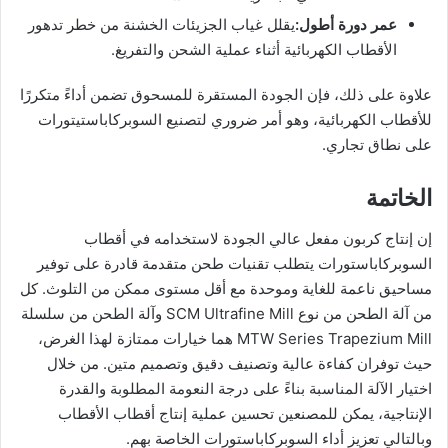
عمر دورة أطول:
يقلل غياب الجزيئات الخشنة من خطر تدهور
الأقطاب الكهربائية أثناء عملية الشحن والتفريغ.
علاوة على ذلك، فإن الجودة المستقرة للمسحوق تضمن أداءً متكررًا
للأقطاب الكهربائية، وهو أمر ضروري لتصنيع السوبركاباستيتورات
على نطاق تجاري.
الخاتمة
إن إنتاج كربون مفعل عالي الجودة لاستخدامه في أقطاب
السوبركاباستورات يتطلب تقنيات طحن متقدمة قادرة على توفير
مساحيق ناعمة للغاية وموحدة مع أقل مستوى ممكن من التلوث. كل
من آلة الطحن من نوع SCM Ultrafine Mill وآلة الطحن من سلسلة
MTW Series Trapezium Mill هما خيارات ممتازة لهذا الغرض،
حيث توفران كفاءة عالية وتصنيف دقيق وتصميم متين. من خلال
اختيار الآلة المناسبة بناءً على درجة النعومة المطلوبة والقدرة
الإنتاجية، يمكن للمصنعين تحسين عملية إنتاج أقطاب الأقطاب
وبالتالي تعزيز أداء السوبركاباستورات الخاصة بهم.