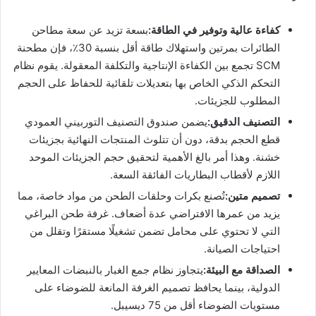
كفاءة عالية وتوفير في الطاقة:
بسعة تزيد عن سعة مطاحن
الطائرات بمرتين واستهلاك طاقة أقل بنسبة 30٪، فإن مطحنة
SCM تجمع بين الكفاءة الإنتاجية والتكلفة المعقولة. يقوم نظام
التحكم الذكي الخاص بها بتعديلات تلقائية للحفاظ على الحجم
المطلوب للجزيئات.
التصنيف الدقيق:
يضمن صندوق التصنيف التوربيني العمودي
قطع الحجم بدقة، دون أن تتلوث المنتجات النهائية بجزيئات
خشنة. وهذا أمر بالغ الأهمية لتحقيق حجم الجزيئات الموحد
اللازم لأقطاب البطاريات الفائقة السعة.
تصميم متين:
تُصنع بكرات وحلقات الطحن من مواد خاصة، مما
يزيد من عمرها الافتراضي عدة أضعاف. غرفة طحن البراغي
التي لا تحتوي على محامل تضمن تشغيلًا مستقرًا وتقلل من
احتياجات الصيانة.
الصداقة مع البيئة:
يتجاوز نظام جمع الغبار بالنبضات المعايير
الدولية، بينما يحافظ تصميم الغرفة المانعة للضوضاء على
مستويات الضوضاء أقل من 75 ديسيبل.