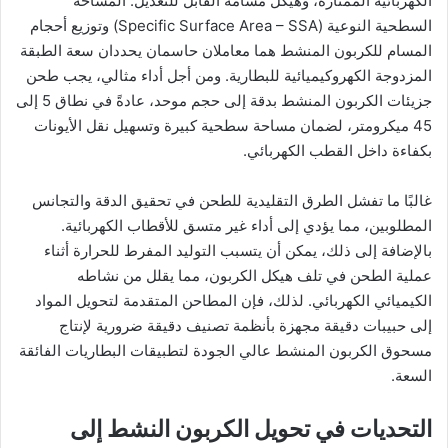
الكهربائية الممتازة، وهيكل مسامه القابل للتعديل. المساحة
السطحية النوعية (Specific Surface Area – SSA) وتوزيع أحجام
المسام للكربون المنشط هما معاملان حاسمان يحددان سعة الطبقة
المزدوجة الكهروكيميائية للبطارية. ومن أجل أداء مثالي، يجب طحن
جزيئات الكربون المنشط بدقة إلى حجم موحد، عادةً في نطاق 5 إلى
45 ميكرومتر، لضمان مساحة سطحية كبيرة وتسهيل نقل الأيونات
بكفاءة داخل القطب الكهربائي.
غالبًا ما تفشل الطرق التقليدية للطحن في تحقيق الدقة والتجانس
المطلوبين، مما يؤدي إلى أداء غير متسق للأقطاب الكهربائية.
بالإضافة إلى ذلك، يمكن أن يتسبب التوليد المفرط للحرارة أثناء
عملية الطحن في تلف هيكل الكربون، مما يقلل من نشاطه
الكيميائي الكهربائي. لذلك، فإن المطاحن المتقدمة لتحويل المواد
إلى حبيبات دقيقة مجهزة بأنظمة تصنيف دقيقة ضرورية لإنتاج
مسحوق الكربون المنشط عالي الجودة لتطبيقات البطاريات الفائقة
السعة.
التحديات في تحويل الكربون النشط إلى