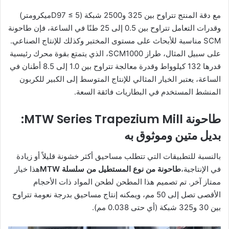
مع دقة المنتج تتراوح بين 325 و2500 شبكة (D97 ≤ 5ميكرومتر)
وقدرات التعامل تتراوح بين 0.5 إلى 25 طنًا في الساعة، فإن طاحونة
SCM مناسبة للأبحاث على مستوى المختبر وكذلك للإنتاج الصناعي.
على سبيل المثال، طراز SCM1000، الذي يتمتع بقوة محرك رئيسية
قدرها 132 كيلوواط وقدرة معالجة تتراوح بين 1.0 إلى 8.5 أطنان في
الساعة، يعتبر الخيار المثالي للإنتاج المتوسط إلى الكبير للكربون
المنشط المستخدم في البطاريات فائقة السعة.
طاحونة MTW Series Trapezium Mill:
بديل متين وموثوق به
بالنسبة للتطبيقات التي تتطلب مساحيق أكثر خشونة قليلاً أو زيادة
في الإنتاجية،
طاحونة من نوع المستطيل من سلسلة MTW
هذا خيار
ممتاز آخر. تم تصميم هذا المطحن لطحن المواد ذات الأحجام
الأقصى تصل إلى 50 مم، ويمكنه إنتاج مساحيق بدرجة نعومة تتراوح
بين 30 و325 شبكة (أي حتى 0.038 مم).