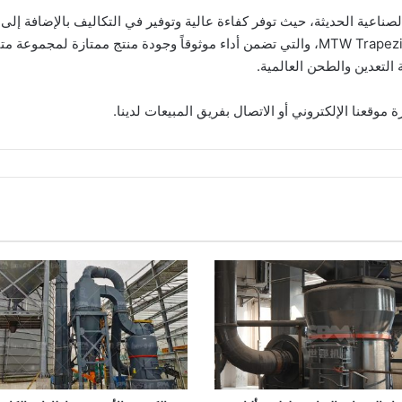
مثل مطحنة XZM Ultrafine ومطحنة سلسلة MTW Trapezium Mill، والتي تضمن أداء موثوقاً وجو
موقعنا الإلكتروني أو الاتصال بفريق المبيعات لدينا.