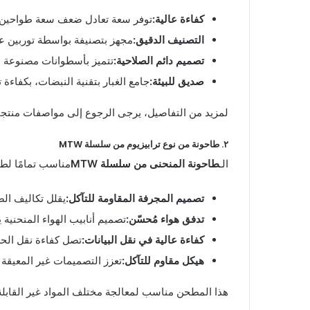
كفاءة عالية:
توفر سعة تعادل ضعف سعة طواحين النف
التصنيف الدقيق:
مجهز بتصنيفة بواسطة توربين 
تصميم دائم الصلاحية:
تتميز بأسطوانات مصنوعة م
صديق للبيئة:
جامع الغبار بتقنية النبضات، بكفاءة تتج
لمزيد من التفاصيل، يرجى الرجوع إلى مواصفات منتجنا
٢. طاحونة من نوع ترابيزيوم من سلسلة MTW
الـ
طاحونة المنحنى من سلسلة MTW
مناسب تمامًا لطحن المواد إلى 
تصميم المجرفة المقاومة للتآكل:
يقلل تكاليف ال
تدفق هواء مُحسّن:
تصميم أنابيب الهواء المنحنية
كفاءة عالية في نقل البيانات:
تصل كفاءة نقل الحر
هيكل مقاوم للتآكل:
تعزز التصميمات غير المعيقة 
هذا المطحن مناسب لمعالجة مختلف المواد غير القابلة 