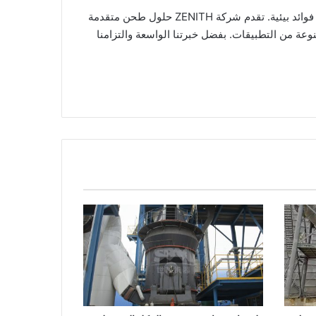
آلات الطحن الجافة ضرورية لا غنى عنها في العمليات الصناعية الحديثة، حيث توفر كفاءة عالية وتوفير في التكاليف بالإضافة إلى فوائد بيئية. تقدم شركة ZENITH حلول طحن متقدمة
دة منتج ممتازة لمجموعة متنوعة من التطبيقات. بفضل خبرتنا الواسعة والتزامنا