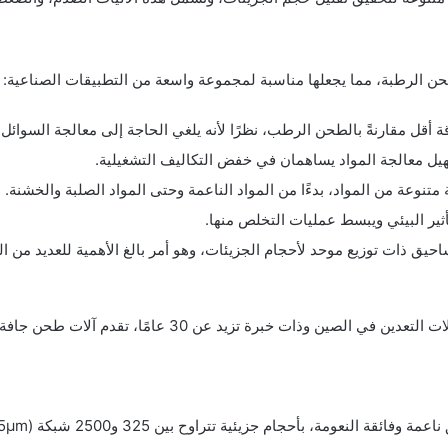
لطحن الرطبة، مما يجعلها مناسبة لمجموعة واسعة من التطبيقات الصناعية:
 أقل مقارنةً بالطحن الرطب، نظرًا لأنه يلغي الحاجة إلى معالجة السوائل
هيل معالجة المواد يساهمان في خفض التكاليف التشغيلية.
نوعة من المواد، بدءًا من المواد الناعمة وحتى المواد الصلبة والخشنة.
أثير البيئي ويبسط عمليات التخلص منها.
يق ذات توزيع موحد لأحجام الجزيئات، وهو أمر بالغ الأهمية للعديد من ال
زينيث (ZENITH)، إحدى الشركات الرائدة في صناعة آلات التعدين 
مة، بأحجام جزيئية تتراوح بين 325 و2500 شبكة (D97 ≤5μm). الميزات الرئيسية تشمل: