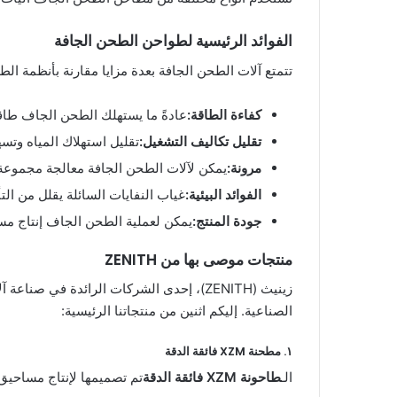
الفوائد الرئيسية لطواحن الطحن الجافة
تتمتع آلات الطحن الجافة بعدة مزايا مقارنة بأنظمة ا
كفاءة الطاقة:
عادةً ما يستهلك الطحن الجاف طاقة
تقليل تكاليف التشغيل:
تقليل استهلاك المياه وتس
مرونة:
يمكن لآلات الطحن الجافة معالجة مجموعة مت
الفوائد البيئية:
غياب النفايات السائلة يقلل من الت
جودة المنتج:
يمكن لعملية الطحن الجاف إنتاج مساح
منتجات موصى بها من ZENITH
الصناعية. إليكم اثنين من منتجاتنا الرئيسية:
١. مطحنة XZM فائقة الدقة
الـ
طاحونة XZM فائقة الدقة
تم تصميمها لإنتاج مساحيق ناعمة وفائقة النعو