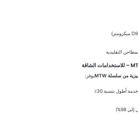
زية من سلسلة MTW
يوفر:
مة أطول بنسبة 30٪
ى 98%)