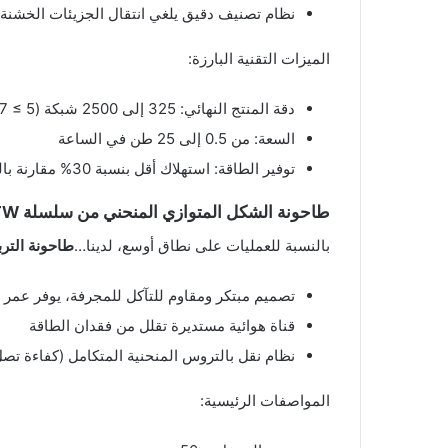
نظام تصنيف دقيق يلغي انتقال الجزيئات الخشنة
الميزات التقنية البارزة:
دقة المنتج النهائي: 325 إلى 2500 شبكة (D97 ≤ 5 ميكرومتر)
السعة: من 0.5 إلى 25 طن في الساعة
توفير الطاقة: استهلاك أقل بنسبة 30% مقارنة بالمطاحن التقليدية
طاحونة الشكل المتوازي المنحني من سلسلة MTW – للاستخدامات الشاقة
بالنسبة للعمليات على نطاق أوسع، لدينا…
طاحونة التربي
تصميم مبتكر ومقاوم للتآكل للمجرفة، يوفر عمر خد
قناة هوائية مستديرة تقلل من فقدان الطاقة
نظام نقل بالتروس المنحنية المتكامل (كفاءة تصل إل
المواصفات الرئيسية: