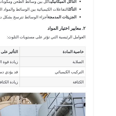
التآكل الميكانيكي
تآكل بين وسائط الطحن ومكونات
التآكل
التفاعلات الكيميائية بين الوسائط والمواد ا
الجزيئات المدمجة
أجزاء الوسائط تترسخ بشكل دا
٢. معايير اختيار المواد
العوامل الرئيسية التي تؤثر على مستويات التلوث:
خاصية المادة
التأثير على 
الصلابة
زيادة قوة ا
التركيب الكيميائي
قد يؤدي دمج
الكثافة
زيادة الكثا