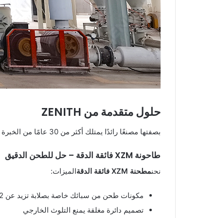
حلول متقدمة من ZENITH
بصفتها مصنعًا رائدًا يمتلك أكثر من 30 عامًا من الخبرة في تقنيات الطحن، تقدم شركة ZENITH معدات متخصصة مصممة لتقليل التلوث إلى أدنى حد ممكن:
طاحونة XZM فائقة الدقة – حل للطحن الدقيق
نحن
مطحنة XZM فائقة الدقة
الميزات:
مكونات طحن من سبائك خاصة بصلابة تزيد عن 62 وفقاً لمقياس HRC
تصميم دائرة مغلقة يمنع التلوث الخارجي