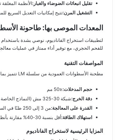
تقليل انبعاثات الضوضاء والغبار:
الأنظمة المغلقة 
التشغيل المرن:
تتيح إمكانيات التعديل السريع لل
المعدات الموصى بها: طاحونة الأسطوا
لتطبيقات استخراج الفاناديوم، نوصي بشدة باستخدام من
للفحم الحجري، مع توفير أداء ممتاز في عمليات معالجة 
المواصفات التقنية
مطحنة الأسطوانات العمودية من سلسلة LM تتميز بما يلي:
حجم المدخلات:
≤50 مم
دقة الخرج:
شبكة 30-325 مش (النماذج الخاصة تصل إلى 600 مش)
القدرة على المعالجة:
من 3 إلى 250 طنًا في الساعة (حسب النموذج)
استهلاك الطاقة:
أقل بنسبة 30-40% مقارنة بأنظمة الطحن بالأسطوانات.
المزايا الرئيسية لاستخراج الفاناديوم