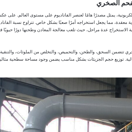
لفحم الصخري
ربونية، يمثل مصدرًا هامًا لعنصر الفاناديوم على مستوى العالم. على عكس ا
لاستخراج عدة مراحل، حيث تلعب معالجة المعادن وطحنها دورًا حيويًا في ت
حجري تتضمن السحق، والطحن، والتحميص، والتخلص من الملوثات، والتنقية.
ية. توزيع حجم الجزيئات بشكل مناسب يضمن وجود مساحة سطحية مثالية للتف