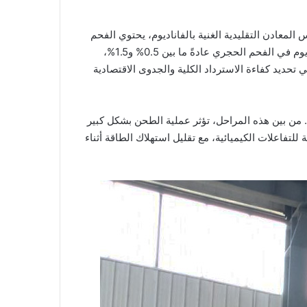
لمعادن التقليدية الغنية بالفاناديوم، يحتوي الفحم
الحجري على الفاناديوم في مركبات عضوية وغير عضوية معقدة، مما يجعل استخراجه أمرًا صعبًا بشكل خاص. تتراوح نسبة الفاناديوم في الفحم الحجري عادةً ما بين 0.5% و1.5%،
حديد كفاءة الاسترداد الكلية والجدوى الاقتصادية
 من بين هذه المراحل، تؤثر عملية الطحن بشكل كبير
اعلات الكيميائية، مع تقليل استهلاك الطاقة أثناء