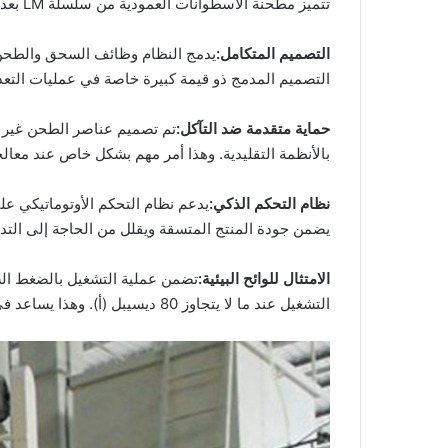
تتميز مطحنة الأسطوانات العمودية من سلسلة LM بعدة ميزات مبتكرة تجعلها مناسبة بشكل خاص لاستخلاص الفاناديوم من الفحم الصخري:
التصميم المتكامل:
التصميم المدمج ذو قيمة كبيرة خاصة في عمليات التعدي
حماية متقدمة ضد التآكل:
تم تصميم عناصر الطحن غير ال
بالأنظمة التقليدية. وهذا أمر مهم بشكل خاص عند معال
نظام التحكم الذكي:
يدعم نظام التحكم الأوتوماتيكي عل
يضمن جودة المنتج المتسقة ويقلل من الحاجة إلى التد
الامتثال للوائح البيئية:
التشغيل عند ما لا يتجاوز 80 ديسيبل (أ). وهذا يساعد في تلبية المتطلبات البيئية المتزايدة الصرامة.