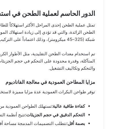
الدور الحاسم لعملية الطحن في استخر
تمثل عملية الطحن إحدى المراحل الأكثر استهلاكاً لل
شبكة (325–45 ميكرومتر)، وذلك اعتماداً على التركيب الكيميائي الخاص للفحم الصخري وطريقة الاستخراج المستخدمة.
تم استخدام معدات الطحن التقليدية، مثل الأطوار الكرو
المتآكلة، وقدرة محدودة على التحكم في حجم الجزيئات
والتحكم وتكاليف التشغيل.
مزايا المطاحن العمودية في معالجة الفاناديوم
توفر طواحن البكرات العمودية عدة مزايا مميزة لاستخر
كفاءة طاقية عالية:
تستهلك الطواحن العمودية من 30 إلى 50% أقل من الطاقة مقارنة بالطواحن الكروية التقليدية، مما يقلل بشكل كبير من تكاليف الت
التحكم الدقيق في حجم الجزيئات:
تتيح أنظمة الت
بصمة أقل:
تتطلب التصميمات المدمجة مساحة أقل م