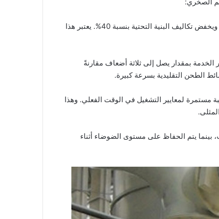
يدمج النظام وظائف السحق والطحن والتصنيف في وحدة واحدة، مما يقلل من المساحة المطلوبة بنسبة 50% ويخفض تكاليف البنية التحتية بنسبة 40%. يعتبر هذا
الخدمة بمقدار يصل إلى ثلاثة أضعاف مقارنةً
ائط الطحن التقليدية بسرعة كبيرة.
بة مستمرة لمعايير التشغيل في الوقت الفعلي. وهذا
لمثلى.
 الإغلاق أن انبعاثات الغبار تظل أقل من 20 ملغرام/متر مكعب، بينما يتم الحفاظ على مستوى الضوضاء أثناء