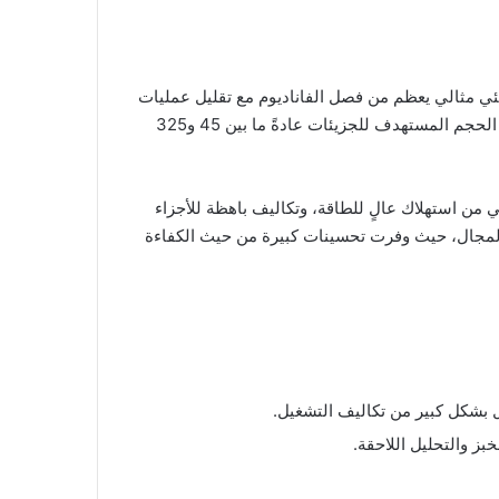
ئي مثالي يعظم من فصل الفاناديوم مع تقليل عمليات
الطحن الزائدة، والتي قد تؤدي إلى زيادة استهلاك المواد الكيميائية أثناء عملية الإذابة وخسائر محتملة في كمية الفاناديوم. يتراوح الحجم المستهدف للجزيئات عادةً ما بين 45 و325
ي من استهلاك عالٍ للطاقة، وتكاليف باهظة للأجزاء
 المجال، حيث وفرت تحسينات كبيرة من حيث الكفاءة
بز والتحليل اللاحقة.