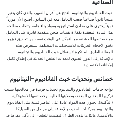
الصناعية
خبث الفاناديوم والتيتانيوم الناتج عن أفران الصهر، والذي كان يعتبر
منتجاً ثانوياً صناعياً صعب التعامل معه في السابق، أصبح الآن مورداً
ثميناً يحتوي على معادن استراتيجية ومواد بناء هامة. يتطلب معالجة
هذا المادة المعقدة بكفاءة تقنيات طحن متقدمة قادرة على التعامل
مع خصائصها الخشنة، مع التمكن في الوقت نفسه من تحقيق توزيع
دقيق لأحجام الجزيئات للاستخدامات المختلفة. تستعرض هذه
المقالة الطرق المبتكرة لاستغلال خبث الفاناديوم والتيتانيوم،
بالإضافة إلى الدور الحيوي لمعدات الطحن الحديثة في إطلاق كامل
إمكاناته الاقتصادية.
خصائص وتحديات خبث الفاناديوم-التيتانيوم
تواجه خامات الفاناديوم والتيتانيوم تحديات فريدة في معالجتها بسبب
تركيبها المعدني المعقد، وصلابتها العالية، وخصائصها الاستهلاكية
(التآكلية). تحتوي هذه المواد عادةً على عناصر ثمينة مثل الفاناديوم
والتيتانيوم ومركبات الحديد، بالإضافة إلى مراحل من السيليكا
والألومينا. غالبًا ما تؤدي الطرق التقليدية للطحن إلى تآكل مفرط في