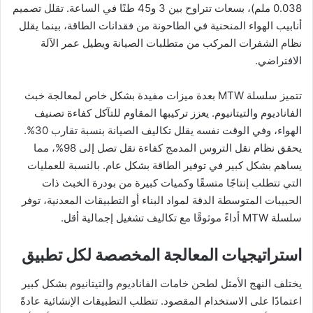
0.038 ملم)، بسعات تتراوح بين 3 و45 طنًا في الساعة. تقلل تصميم
أنابيب الهواء المنحنية في الطاحونة من فقدانات الطاقة، بينما يقلل
نظام الشفرات المركب من متطلبات الصيانة ويطيل عمر الآلة
الافتراضي.
تتميز سلسلة MTW بعدة ميزات مفيدة بشكل خاص لمعالجة خبث
الفاناديوم والتيتانيوم. يعزز تركيبها المقاوم للتآكل كفاءة تصنيف
الهواء، وفي الوقت نفسه يقلل تكاليف الصيانة بنسبة تقارب 30%.
يحقق نظام نقل التروس المدمج كفاءة نقل تصل إلى 98%، مما
يساهم بشكل كبير في توفير الطاقة بشكل عام. بالنسبة للعمليات
التي تتطلب إنتاجًا متسقًا وكميات كبيرة من بودرة الخبث ذات
الحبيبات المتوسطة الدقة لمواد البناء أو التطبيقات المعدنية، توفر
سلسلة MTW أداءً موثوقًا مع تكاليف تشغيل إجمالية أقل.
استراتيجيات المعالجة المخصصة لكل تطبيق
يختلف النهج الأمثل لطحن خامات الفاناديوم والتيتانيوم بشكل كبير
اعتمادًا على الاستخدام المقصود. تتطلب التطبيقات الإنشائية عادةً