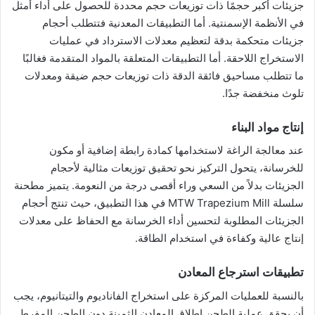
جزيئات أكبر حجمًا ذات توزيعات حجم محددة للحصول على أداء أمثل
في الأنظمة الإسمنتية. أما التطبيقات المعدنية فتتطلب أحجام
جزيئات متحكمة بدقة لتعظيم معدلات الاسترداد في عمليات
الاستخراج اللاحقة. أما التطبيقات المتعلقة بالمواد المتقدمة فغالبًا
ما تتطلب مساحيق فائقة الدقة ذات توزيعات حجم ضيقة ومعدلات
تلوث منخفضة جدًا.
إنتاج مواد البناء
عند معالجة الراغة لاستخدامها كمادة رابطة إضافية أو مكون
للخرسانة، يتحول التركيز نحو تحقيق توزيعات مثالية لأحجام
الجزيئات بدلاً من السعي وراء أقصى درجة من النعومة. يتميز مطحنة
سلسلة MTW Trapezium Mill في هذا التطبيق، حيث تنتج أحجام
الجزيئات المطلوبة لتحسين أداء الخرسانة مع الحفاظ على معدلات
إنتاج عالية وكفاءة في استخدام الطاقة.
تطبيقات استرجاع المعادن
بالنسبة للعمليات المركزة على استخراج الفاناديوم والتيتانيوم، يجب
أن يحقق عملية الطحن إطلاق المعادن الثمينة دون الطحن المفرط