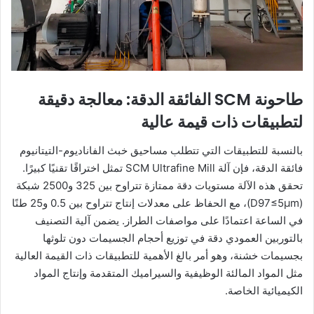
طاحونة SCM الفائقة الدقة: معالجة دقيقة
لتطبيقات ذات قيمة عالية
بالنسبة للتطبيقات التي تتطلب مساحيق خبث الفاناديوم-التيتانيوم
فائقة الدقة، فإن آلة SCM Ultrafine Mill تمثل اختراقًا تقنيًا كبيرًا.
تحقق هذه الآلة مستويات دقة ممتازة تتراوح بين 325 و2500 شبكة
(D97≤5μm)، مع الحفاظ على معدلات إنتاج تتراوح بين 0.5 و25 طنًا
في الساعة اعتمادًا على مواصفات الطراز. يضمن آلية التصنيف
بالتوربين العمودي دقة في توزيع أحجام الجسيمات دون تلوثها
بجسيمات خشنة، وهو أمر بالغ الأهمية للتطبيقات ذات القيمة العالية
مثل المواد المالئة الوظيفية والسيراميك المتقدمة وإنتاج المواد
الكيميائية الخاصة.