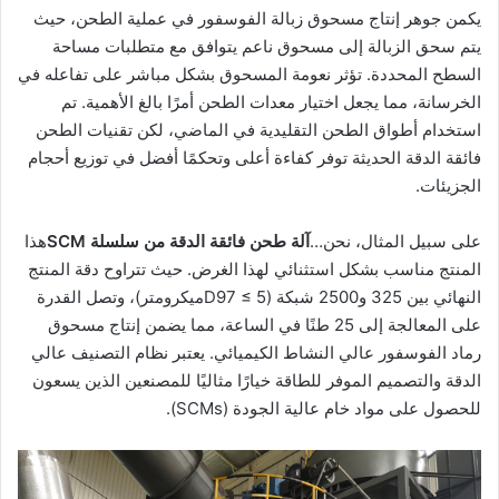
يكمن جوهر إنتاج مسحوق زبالة الفوسفور في عملية الطحن، حيث
يتم سحق الزبالة إلى مسحوق ناعم يتوافق مع متطلبات مساحة
السطح المحددة. تؤثر نعومة المسحوق بشكل مباشر على تفاعله في
الخرسانة، مما يجعل اختيار معدات الطحن أمرًا بالغ الأهمية. تم
استخدام أطواق الطحن التقليدية في الماضي، لكن تقنيات الطحن
فائقة الدقة الحديثة توفر كفاءة أعلى وتحكمًا أفضل في توزيع أحجام
الجزيئات.
على سبيل المثال، نحن…
آلة طحن فائقة الدقة من سلسلة SCM
هذا
المنتج مناسب بشكل استثنائي لهذا الغرض. حيث تتراوح دقة المنتج
النهائي بين 325 و2500 شبكة (D97 ≤ 5ميكرومتر)، وتصل القدرة
على المعالجة إلى 25 طنًا في الساعة، مما يضمن إنتاج مسحوق
رماد الفوسفور عالي النشاط الكيميائي. يعتبر نظام التصنيف عالي
الدقة والتصميم الموفر للطاقة خيارًا مثاليًا للمصنعين الذين يسعون
للحصول على مواد خام عالية الجودة (SCMs).