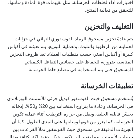
اختبارات أداء لخلطات الخرسانة، مثل تقييمات قوة المادة ومتانتها،
للتحقق من فعالية المنتج.
التغليف والتخزين
يتم عادةً تخزين مسحوق الرماد الفوسفوري النهائي في خزانات
لحمايته من الرطوبة والتلوث. ولعملية التوزيع، يتم تعبئته في أكياس
كبيرة أو أكياس أصغر، حسب متطلبات العملاء. تعد ظروف التخزين
المناسبة ضرورية للحفاظ على خصائص التفاعل الكيميائي
للمسحوق حتى يتم استخدامه في مصانع خلط الخرسانة.
تطبيقات الخرسانة
يُستخدم مسحوق خبث الفوسفور كبديل جزئي للأسمنت البورتلاندي
في الخرسانة، وعادة ما يتراوح استخدامه بين 20% و50%. إدخاله
يحسّن قابلية الخلط، ويقلل من حرارة الترطيب أثناء عملية تكوين
الخرسانة، كما يعزز من قوتها ومتانتها على المدى الطويل. كما أن
الجزيئات الدقيقة في مسحوق خبث الفوسفور تملأ الفراغات بين
حبيبات الأسمنت، مما يؤدي إلى تكوين هيكل دقيق أكثر كثافة ويقلل