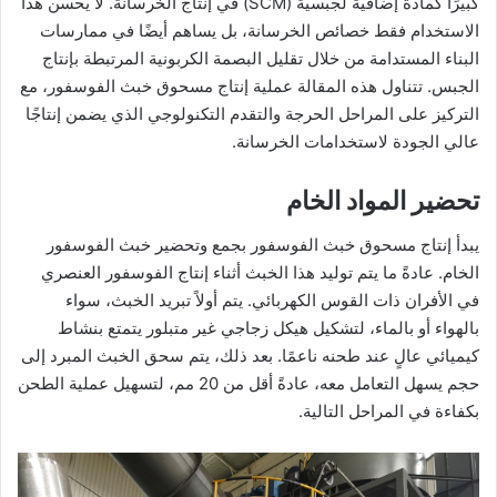
كبيرًا كمادة إضافية لجبسية (SCM) في إنتاج الخرسانة. لا يحسن هذا
الاستخدام فقط خصائص الخرسانة، بل يساهم أيضًا في ممارسات
البناء المستدامة من خلال تقليل البصمة الكربونية المرتبطة بإنتاج
الجبس. تتناول هذه المقالة عملية إنتاج مسحوق خبث الفوسفور، مع
التركيز على المراحل الحرجة والتقدم التكنولوجي الذي يضمن إنتاجًا
عالي الجودة لاستخدامات الخرسانة.
تحضير المواد الخام
يبدأ إنتاج مسحوق خبث الفوسفور بجمع وتحضير خبث الفوسفور
الخام. عادةً ما يتم توليد هذا الخبث أثناء إنتاج الفوسفور العنصري
في الأفران ذات القوس الكهربائي. يتم أولاً تبريد الخبث، سواء
بالهواء أو بالماء، لتشكيل هيكل زجاجي غير متبلور يتمتع بنشاط
كيميائي عالٍ عند طحنه ناعمًا. بعد ذلك، يتم سحق الخبث المبرد إلى
حجم يسهل التعامل معه، عادةً أقل من 20 مم، لتسهيل عملية الطحن
بكفاءة في المراحل التالية.