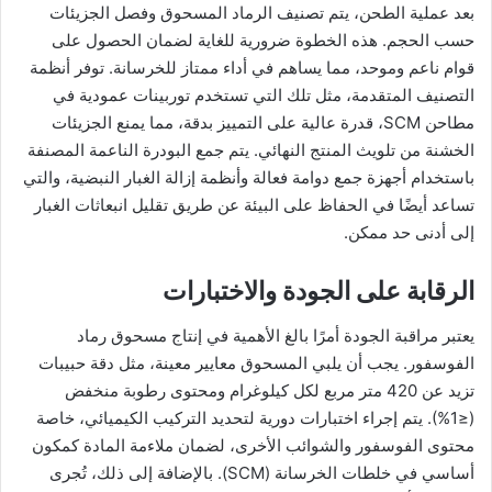
بعد عملية الطحن، يتم تصنيف الرماد المسحوق وفصل الجزيئات
حسب الحجم. هذه الخطوة ضرورية للغاية لضمان الحصول على
قوام ناعم وموحد، مما يساهم في أداء ممتاز للخرسانة. توفر أنظمة
التصنيف المتقدمة، مثل تلك التي تستخدم توربينات عمودية في
مطاحن SCM، قدرة عالية على التمييز بدقة، مما يمنع الجزيئات
الخشنة من تلويث المنتج النهائي. يتم جمع البودرة الناعمة المصنفة
باستخدام أجهزة جمع دوامة فعالة وأنظمة إزالة الغبار النبضية، والتي
تساعد أيضًا في الحفاظ على البيئة عن طريق تقليل انبعاثات الغبار
إلى أدنى حد ممكن.
الرقابة على الجودة والاختبارات
يعتبر مراقبة الجودة أمرًا بالغ الأهمية في إنتاج مسحوق رماد
الفوسفور. يجب أن يلبي المسحوق معايير معينة، مثل دقة حبيبات
تزيد عن 420 متر مربع لكل كيلوغرام ومحتوى رطوبة منخفض
(≤1%). يتم إجراء اختبارات دورية لتحديد التركيب الكيميائي، خاصة
محتوى الفوسفور والشوائب الأخرى، لضمان ملاءمة المادة كمكون
أساسي في خلطات الخرسانة (SCM). بالإضافة إلى ذلك، تُجرى