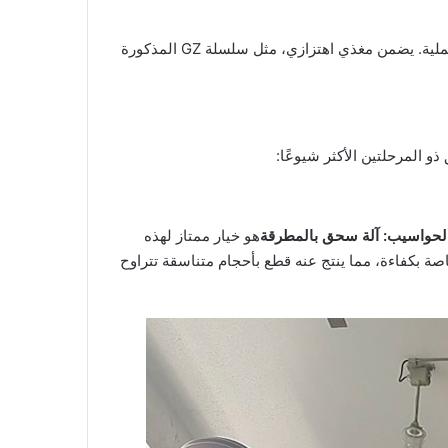
يتم نقل خبث النيكل أولاً من المخزون. إذا كان محتوى الرطوبة مرتفعاً (>1%)، فيمكن دمج مجفف (مثل المجفف الدوار) ضمن العملية. يضمن مغذي اهتزازي، مثل سلسلة GZ المذكورة
لحواسيب: آلة سحق بالمطرقة
هو خيار ممتاز لهذه
اصة بكفاءة، مما ينتج عنه قطع بأحجام متناسقة تتراوح