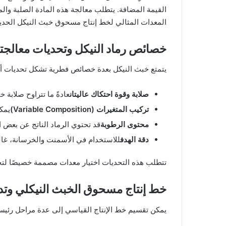
القيمة المضافة. يتطلب معالجة هذه المادة الصلبة وا
المعدات المثالي لخط إنتاج مسحوق خبث النيكل الحديث، م
خصائص رماد النيكل وتحديات معالجت
يتمتع خبث النيكل بعدة خصائص فطرية تشكل تحديات أث
صلابة وقوة احتكاك عاليتان
عادةً ما تتراوح صلابة خبث النيكل بين 6 و8 على مقياس موهس، 
تركيب المتغيرات (Variable Composition)
يمكن
محتوى الرطوبة
قد تحتوي الرماد الناتج عن بعض 
دقة الهدف
للاستخدام في الأسمنت والخرسانة، غالبًا ما يكون من الض
تتطلب هذه التحديات اختيار معدات مصممة خصيصًا لتحقي
خط إنتاج مسحوق الخبث النيكلي وتدف
يمكن تقسيم خط الإنتاج القياسي إلى عدة مراحل رئيسي