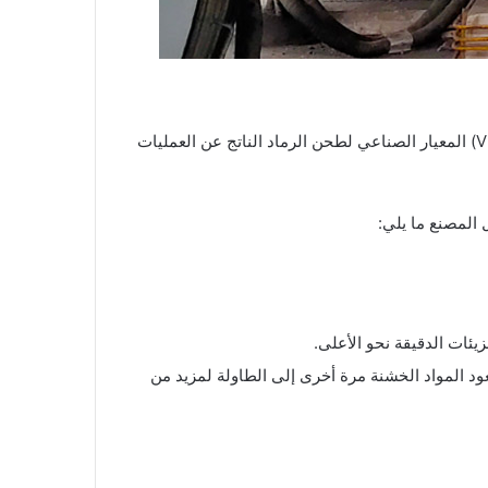
هذه هي المرحلة الأكثر أهمية، حيث يتم تحديد جودة المنتج النهائي واستهلاكه للطاقة. أصبحت مطاحن الأسطوانات العمودية (VRM) المعيار الصناعي لطحن الرماد الناتج عن العمليات
يئات الدقيقة نحو الأعلى.
د المواد الخشنة مرة أخرى إلى الطاولة لمزيد من