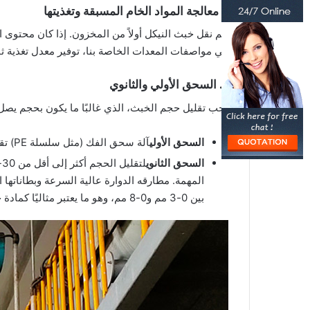
1. معالجة المواد الخام المسبقة وتغذيتها
في مواصفات المعدات الخاصة بنا، توفير معدل تغذية ث
٢. السحق الأولي والثانوي
يجب تقليل حجم الخبث، الذي غالبًا ما يكون بحجم يصل إلى 50 مم، إلى درجة أدق مناسبة لطحنه في الطاحونة. يُعد نظام السحق ذو المرحلتين ا
السحق الأولي
آلة سحق الفك (مثل سلسلة PE) تقلل حجم الرايش إلى أقل من 100 مم.
السحق الثانوي
لتقليل الحجم أكثر إلى أقل من 30-50 مم، فإن مطحنة الهامر أو مطحنة الصدمة فعالة للغاية. لدينا…
المهمة. مطارقه الدوارة عالية السرعة وبطاناتها 
بين 0-3 مم و0-8 مم، وهو ما يعتبر مثاليًا كمادة خام لمطاحن الطحن.