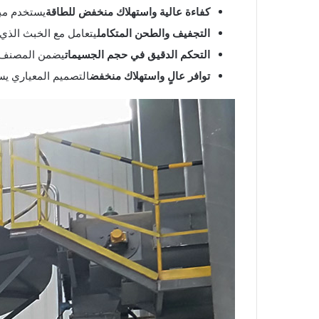
كفاءة عالية واستهلاك منخفض للطاقة
يستخدم مبدأ كسر
التجفيف والطحن المتكامل
يتعامل مع الخبث الذي 
التحكم الدقيق في حجم الجسيمات
يضمن المصنف الد
توافر عالٍ واستهلاك منخفض
التصميم المعياري يس