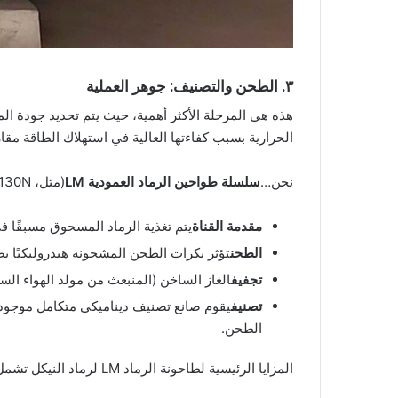
٣. الطحن والتصنيف: جوهر العملية
الحرارية بسبب كفاءتها العالية في استهلاك الطاقة مقار
نحن…
سلسلة طواحين الرماد العمودية LM
(مثل، LM130N إلى LM370N) تم تصميمها خصيصًا لهذا التطبيق. تتضمن العملية داخل المصنع ما يلي:
مقدمة القناة
يتم تغذية الرماد المسحوق مسبقًا 
الطحن
تؤثر بكرات الطحن المشحونة هيدروليكيًا بض
تجفيف
الغاز الساخن (المنبعث من مولد الهواء الس
تصنيف
يقوم صانع تصنيف ديناميكي متكامل موجود 
الطحن.
المزايا الرئيسية لطاحونة الرماد LM لرماد النيكل تشمل: