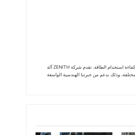
تمثل آلة طحن الأسطوانات عالية الضغط أحدث تقنيات معالجة البينتونايت بعمق، حيث تجمع بين التحكم الدقيق في الجسيمات وكفاءة استخدام الطاقة. تقدم شركة ZENITH آلة
صة لمتطلبات معالجة البينتونايت المختلفة، وذلك بدعم من خبرتنا الهندسية الواسعة