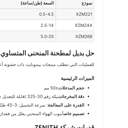
نموذج
السعة (طن/ساعة)
0.5-4.5
XZM221
2.5-14
XZM244
5.0-25
XZM268
حل بديل لمطحنة المنحنى المتساوي ال
للعمليات التي تتطلب منتجات بينتونايت ذات خشونة أعل
الميزات الرئيسية
حجم المدخلات
≤50 مم
دقة المخرجات
شبكة رقم 30-325 (قابلة للتعديل حتى 0.038 مم)
القدرة على المعالجة
: سرعة التحميل: 3-45 طنًا في الساعة
تصميم خاص
أنبوب الهواء المنحني يقلل من فقدان الطا
قدرات شركة ZENITH