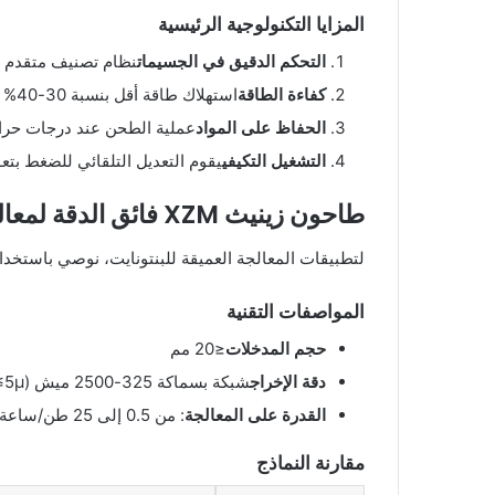
المزايا التكنولوجية الرئيسية
التحكم الدقيق في الجسيمات
نظام تصنيف متقدم يض
كفاءة الطاقة
استهلاك طاقة أقل بنسبة 30-40% مقارنة بالمطاحن التقليدية.
الحفاظ على المواد
عملية الطحن عند درجات حرا
التشغيل التكيفي
يقوم التعديل التلقائي للضغط بتع
طاحون زينيث XZM فائق الدقة لمعالجة البينتونايت
لتطبيقات المعالجة العميقة للبنتونايت، نوصي باستخدام
المواصفات التقنية
حجم المدخلات
≤20 مم
دقة الإخراج
شبكة بسماكة 325-2500 ميش (D97≤5μم)
القدرة على المعالجة
: من 0.5 إلى 25 طن/ساعة (يعتمد على النموذج)
مقارنة النماذج