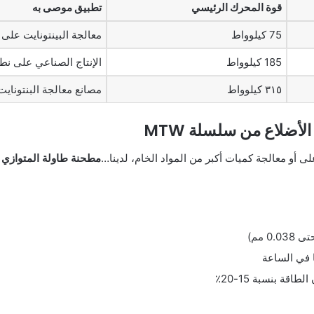
قوة المحرك الرئيسي
تطبيق موصى به
75 كيلوواط
معالجة البينتونايت على
185 كيلوواط
الإنتاج الصناعي على ن
٣١٥ كيلوواط
مصانع معالجة البنتوناي
أضلاع من سلسلة MTW
ى أو معالجة كميات أكبر من المواد الخام، لدينا…
مطحنة طاولة المتوازي ال
قة بنسبة 15-20٪