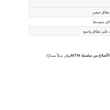
 نطاق صغير
طاق متوسط
ت على نطاق واسع
أضلاع من سلسلة MTW
يوفر بديلاً ممتازًا: