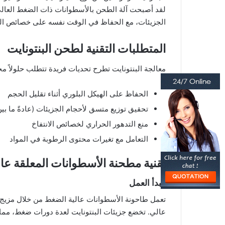
لقد أصبحت آلة الطحن بالأسطوانات ذات الضغط العالي ا
الجزيئات، مع الحفاظ في الوقت نفسه على خصائص الما
المتطلبات التقنية لطحن البنتونايت
معالجة البنتونايت تطرح تحديات فريدة تتطلب حلولاً م
الحفاظ على الهيكل البلوري أثناء تقليل الحجم
تحقيق توزيع متسق لأحجام الجزيئات (عادةً ما بين 325 إلى 2500 شبك
منع التدهور الحراري لخصائص الانتفاخ
التعامل مع تغيرات محتوى الرطوبة في المواد
تقنية مطحنة الأسطوانات المعلقة عا
مبدأ العمل
تعمل طاحونة الأسطوانات عالية الضغط من خلال مزيج
عالي. تخضع جزيئات البنتونايت لعدة دورات ضغط، مما