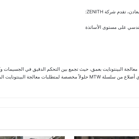
هندسي على مستوى الأساتذة
الطحن فائقة الدقة XZM وآلة الطحن على شكل متوازي أضلاع من سلسلة MTW حلولاً مخص