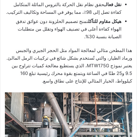
نقل فعال
يحقق نظام نقل الحركة بالتروس المائلة المتكامل
كفاءة تصل إلى 98٪، مما يوفر في المساحة وتكاليف التركيب.
هيكل مقاوم للتآكل
تمنح تصميم الحلزونة دون عوائق تدفق
الهواء كفاءة أعلى في تصنيف الهواء وتقلل من متطلبات
الصيانة بنسبة 30%.
هذا المطحن مثالي لمعالجة المواد مثل الحجر الجيري والجبس
ورماد الطيار، والتي تُستخدم بشكل شائع في تركيبات الرمل المالئ.
يعتبر نموذج MTW175G، الذي يستطيع معالجة كميات تتراوح بين
9.5 و25 طنًا في الساعة ويتمتع بقوة محرك رئيسية تبلغ 160
كيلوواط، الخيار المثالي للإنتاج على نطاق واسع.