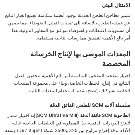
الامتثال البيئي
تتميز مطاحن الطحن الحديثة بوجود أنظمة متكاملة لجمع الغبار الناتج
عن عملية الطحن بالإضافة إلى تقنيات لتقليل الضوضاء، مما يضمن
أن مستويات الانبعاثات والضوضاء تتوافق مع المعايير الدولية. هذا
أمر بالغ الأهمية لتطبيق ممارسات إنتاجية مستدامة.
المعدات الموصى بها لإنتاج الخرسانة
المخصصة
اختيار مطحنة التطحين المناسبة أمر بالغ الأهمية لتحقيق أفضل
النتائج في إنتاج الخلطات الخاصة. وبناءً على مجموعة المنتجات
الخاصة بشركتك، يُنصح بشدة باستخدام المعدات التالية:
سلسلة آلات SCM للطحن الفائق الدقة
ال
طاحونة SCM فائقة الدقة (SCM Ultrafine Mill)
إنه اختيار ممتاز
لإنتاج البودرات الدقيقة جدًا المطلوبة في الخلطات الخاصة عالية
الأداء. بدقة إخراج تتراوح بين 325 و2500 شبكة (D97 ≤5μm) وسعة