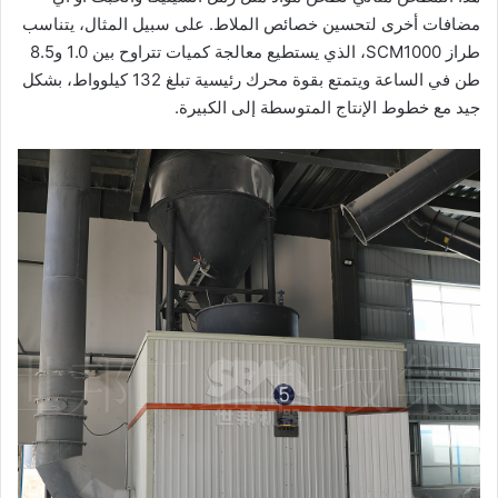
مضافات أخرى لتحسين خصائص الملاط. على سبيل المثال، يتناسب
طراز SCM1000، الذي يستطيع معالجة كميات تتراوح بين 1.0 و8.5
طن في الساعة ويتمتع بقوة محرك رئيسية تبلغ 132 كيلوواط، بشكل
جيد مع خطوط الإنتاج المتوسطة إلى الكبيرة.