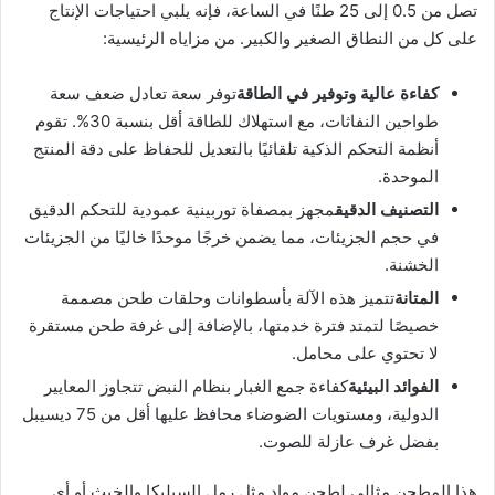
تصل من 0.5 إلى 25 طنًا في الساعة، فإنه يلبي احتياجات الإنتاج
على كل من النطاق الصغير والكبير. من مزاياه الرئيسية:
كفاءة عالية وتوفير في الطاقة
توفر سعة تعادل ضعف سعة
طواحين النفاثات، مع استهلاك للطاقة أقل بنسبة 30%. تقوم
أنظمة التحكم الذكية تلقائيًا بالتعديل للحفاظ على دقة المنتج
الموحدة.
التصنيف الدقيق
مجهز بمصفاة توربينية عمودية للتحكم الدقيق
في حجم الجزيئات، مما يضمن خرجًا موحدًا خاليًا من الجزيئات
الخشنة.
المتانة
تتميز هذه الآلة بأسطوانات وحلقات طحن مصممة
خصيصًا لتمتد فترة خدمتها، بالإضافة إلى غرفة طحن مستقرة
لا تحتوي على محامل.
الفوائد البيئية
كفاءة جمع الغبار بنظام النبض تتجاوز المعايير
الدولية، ومستويات الضوضاء محافظ عليها أقل من 75 ديسيبل
بفضل غرف عازلة للصوت.
هذا المطحن مثالي لطحن مواد مثل رمل السيليكا والخبث أو أي