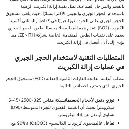
بالفحم والمراجل الصناعية. تظل تقنية إزالة الكبريت الرطبة
باستخدام الحجر الجيري والجبس الأكثر انتشارًا، حيث يلعب مسحوق
الحجر الجيري عالي الجودة دورًا حيويًا في كفاءة إزالة ثاني أكسيد
الكبريت (SO2). تقدم هذه المقالة حلًا محسنًا لطحن الحجر الجيري
يعتمد على تقنيات الطحن المتقدمة الخاصة بشركة ZENITH، مما
يؤدي إلى أداء أفضل في إزالة الكبريت.
المتطلبات التقنية لاستخدام الحجر الجيري
في عمليات إزالة الكبريت
تتطلب أنظمة معالجة الغازات الثانوية الفعالة (FGD) مسحوق الحجر
الجيري الذي يتمتع بالخصائص التالية:
توزيع دقيق لأحجام الجسيمات
شبكة مقاس 325-2500 (45-5
ميكرومتر) بحيث أن القيمة القصوى للجزء المتوسط (D90)
تساوي أو تقل عن 44 ميكرومتر.
تفاعل عالي
محتوى كربونات الكالسيوم (CaCO3) ≥90% مع