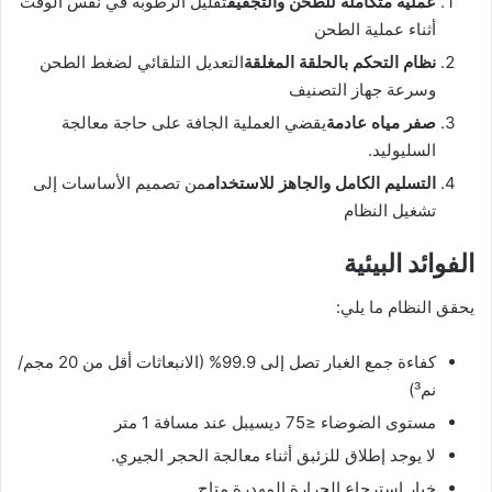
عملية متكاملة للطحن والتجفيف
تقليل الرطوبة في نفس الوقت
أثناء عملية الطحن
نظام التحكم بالحلقة المغلقة
التعديل التلقائي لضغط الطحن
وسرعة جهاز التصنيف
صفر مياه عادمة
يقضي العملية الجافة على حاجة معالجة
السليوليد.
التسليم الكامل والجاهز للاستخدام
من تصميم الأساسات إلى
تشغيل النظام
الفوائد البيئية
يحقق النظام ما يلي:
كفاءة جمع الغبار تصل إلى 99.9% (الانبعاثات أقل من 20 مجم/
نم³)
مستوى الضوضاء ≤75 ديسيبل عند مسافة 1 متر
لا يوجد إطلاق للزئبق أثناء معالجة الحجر الجيري.
خيار استرجاع الحرارة المهدرة متاح