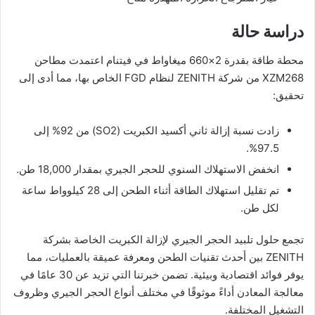
دراسة حالة
محطة طاقة بقدرة 2×660 ميغاواط في فيتنام اعتمدت مطاحن
XZM268 من شركة ZENITH لنظام FGD الخاص بها، مما أدى إلى
تحقيق:
زادت نسبة إزالة ثاني أكسيد الكبريت (SO2) من 92% إلى
97.5%.
انخفض الاستهلاك السنوي للحجر الجيري بمقدار 18,000 طن.
تم تقليل استهلاك الطاقة أثناء الطحن إلى 28 كيلوواط ساعة
لكل طن.
تجمع حلول تلبيد الحجر الجيري لإزالة الكبريت الخاصة بشركة
ZENITH بين أحدث تقنيات الطحن ومعرفة عميقة بالعمليات، مما
يوفر فوائد اقتصادية وبيئية. تضمن خبرتنا التي تزيد عن 30 عامًا في
معالجة المعادن أداءً موثوقًا في مختلف أنواع الحجر الجيري وظروف
التشغيل المختلفة.