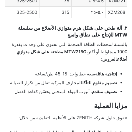
325-2500
75
0.5-4.5
XZM221
325-2500
315
٥.٠-٢٥
XZM268
٢. آلة طحن على شكل هرم متوازي الأضلاع من سلسلة
MTW للإنتاج على نطاق واسع
بالنسبة لمحطات الطاقة الضخمة التي تحتوي على وحدات بقدرة
1000 ميجاواط أو أكثر،
MTW215G مطحنة على شكل متوازي
أضلاع
العروض:
إنتاجية هائلة
سعة خط واحد: 15-45 طن/ساعة
تصميم مقاوم للتآكل
المجارف المركبة تقلل من تكرار الصيانة
تصنيف متقدم
: أنبوب الهواء المنحني يحسّن كفاءة الفصل
مزايا العملية
تتفوق حلول شركة ZENITH على الأنظمة التقليدية من خلال: