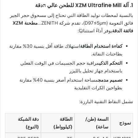
1. آلة XZM Ultrafine Mill للطحن عالي הدقة
بالنسبة لمحطات توليد الطاقة التي تحتاج إلى مسحوق حجر الجير
فائق النعومة (D97≤5μm)، تقدم شركة ZENITH…
مطحنة XZM
فائقة الدقة
يوفر أداءً استثنائيًا:
كفاءة استخدام الطاقة
استهلاك طاقة أقل بنسبة 30% مقارنة
بطاحنات النفاثة.
التحكم الذكي
مراقبة حجم الجسيمات في الوقت الفعلي
باستخدام جهاز تحليل بالليزر
تصميم مدمج
مساحة استخدام أصغر بنسبة 40% مقارنة
بطواحين الكرات التقليدية
تشمل النقاط التقنية البارزة:
السعة (طن/
الطاقة
دقة الشبكة
نموذج
ساعة)
(كيلوواط)
(النوع)