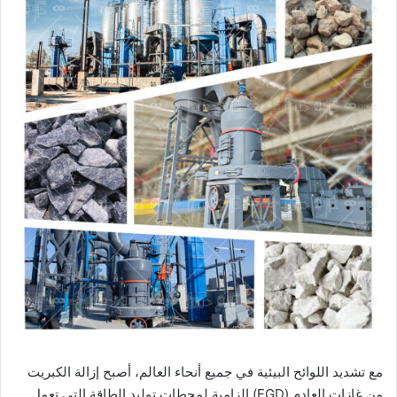
مع تشديد اللوائح البيئية في جميع أنحاء العالم، أصبح إزالة الكبريت
من غازات العادم (FGD) إلزامية لمحطات توليد الطاقة التي تعمل