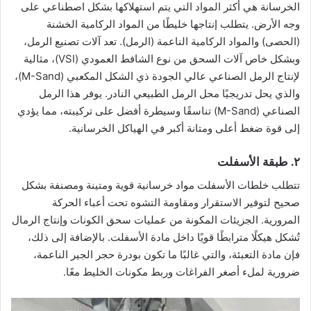
الخرسانة هي أكثر المواد التي يتم استهلاكها بشكل اصطناعي على
وجه الأرض. يتطلب إنتاجها خليطًا من المواد الركامية الخشنة
(الحصى) والمواد الركامية الناعمة (الرمل). تعد آلات تصنيع الرمل،
وبشكل خاص آلات السحق من نوع الشافط العمودي (VSI)، مثالية
لإنتاج الرمل الصناعي عالي الجودة ذي الشكل المكعبي (M-Sand)،
والذي يحل تدريجيًا محل الرمل الطبيعي النادر. يوفر هذا الرمل
الصناعي (M-Sand) تناسقًا وسيطرة أفضل على تركيبته، مما يؤدي
إلى قوة ضغط أعلى ومتانة أكبر في الهياكل الخرسانية.
٢. طبقة الأسفلت
تتطلب خلطات الأسفلت مواد خرسانية قوية ومتينة ومصنفة بشكل
صحيح لتوفير الاستقرار ومقاومة التشوه تحت أعباء الحركة
المرورية. الجزيئات المكونة من عمليات سحق الكونات وإنتاج الرمال
تُشكل هيكلًا مترابطًا قويًا داخل مادة الأسفلت. بالإضافة إلى ذلك،
فإن مادة التعبئة، والتي غالبًا ما تكون بودرة حجر الجير الناعمة،
ضرورية لملء أصغر الفراغات وربط مكونات الخليط معًا.