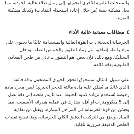
والمنتجات الثانوية الأخرى لتحويلها إلى رمال طلاء عالية الجودة، مما
يحل مشكلة بيئية (من خلال إعادة استخدام النفايات) وكذلك مشكلة
التوريد.
٤. مضافات معدنية عالية الأداء
الخرسانة الحديثة ذات القوة العالية والمستدامة غالبًا ما تحتوي على
مواد رابطة إضافية مثل رماد الطيور والحماض الصلب ودخان
السيليكا. ومع ذلك، فإن بعض أهم التطورات تأتي من طحن المعادن
الطبيعية بدقة فائقة.
على سبيل المثال، مسحوق الحجر الجيري المطحون بدقة فائقة
(الذي غالبًا ما يُطلق عليه مادة مالئة للحجر الجيري) ليس مجرد مادة
رخيصة تُستخدم لزيادة كمية الخليط. عندما يتم طحنه إلى دقة تصل
إلى 5 ميكرومترات أو أقل، يشارك في عملية هيدراتة الأسمنت، مما
يحسّن من قوة الخرسانة في المراحل المبكرة، ويقلل من نفاذية
المياه، ويعزز من التركيب الدقيق الكلي للخرسانة. وهنا تصبح تقنيات
الطحن الدقيقة ضرورية للغاية.