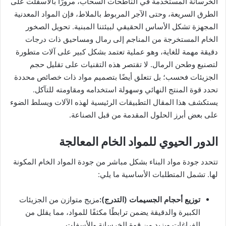
الخرسانة المستخدمة في الناطحات السحاب، مرورًا بالأسفلت على
الطرق السريعة، وحتى الآجر المربوط بالملاط، فإن المواد المعدنية
المجهزة تشكل الأساس الحقيقي لبيئتنا المبنية. تحويل الصخور
الخام المستخرجة من المناجم إلى رمال ومساحيق ذات درجات
دقيقة مهمة للغاية، وهو عملية تعتمد بشكل كبير على آلات متطورة
لتصنيع وطحن الرمال. لا تقتصر هذه التقنيات على تقليل حجم
الجزيئات فحسب؛ بل تتعلق أيضًا بتصميم مواد ذات خصائص محددة
تحدد قوة المنتج النهائي وسهولة استخدامه ومقاومته للتآكل.
يستكشف هذا المقال التطبيقات الرئيسية لهذه الآلات ويسلط الضوء
على بعض أبرز الحلول المقدمة من قبل الصناعة.
الدور الحيوي للمواد الخام المعالجة
تتحدد جودة مواد البناء بشكل مباشر من جودة المواد الخام المكونة
لها. تشمل المتطلبات الأساسية ما يلي:
توزيع أحجام الجسيمات (التدرج):
مزيج متوازن من الجزيئات
الكبيرة والدقيقة يضمن ترابطًا مكثفًا للمواد، مما يقلل من
الفراغات ويزيد من قوة الخرسانة والأسفلت.