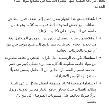
تجعل مزاياها التقنية منها عنصرًا أساسيًا في مصانع مواد البناء
الحديثة:
الكفاءة:
يتمتع هذا الجهاز بقدرة تصل إلى ضعف قدرة مطاحن
النفاثات، مع خفض استهلاك الطاقة بنسبة 30٪، وهو عامل
حاسم في السيطرة على تكاليف الإنتاج.
الدقة:
يضمن صانع التصنيف بالتوربين العمودي المتكامل دقة
في تحديد أحجام الجزيئات، مما يؤدي إلى منتج موحد خالٍ من
أي تلوث بالجزيئات الخشنة.
المتانة:
المكونات الرئيسية مثل بكرات الطحن والحلقة مصنوعة
من مواد خاصة مقاومة للتآكل، مما يزيد بشكل كبير من عمر
الخدمة. تصميم المسمار الخالي من المحامل يضمن تشغيلًا
مستقرًا وخاليًا من الاهتزازات.
الاستدامة:
مطحنة SCM مصممة لتعمل بشكل يراعي البيئة
وملائم للعمال، حيث يتجاوز جامع الغبار معايير الدولية، وتوفر
عزلًا صوتيًا يحافظ على مستويات الضوضاء أقل من 75
ديسيبل.