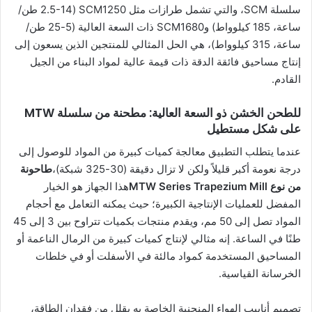
سلسلة SCM، والتي تشمل طرازات مثل SCM1250 (2.5-14 طن/
ساعة، 185 كيلوواط) وSCM1680 ذات السعة العالية (5-25 طن/
ساعة، 315 كيلوواط)، هي الحل المثالي للمنتجين الذين يسعون إلى
إنتاج مساحيق فائقة الدقة ذات قيمة عالية لمواد البناء من الجيل
القادم.
للطحن الخشن ذو السعة العالية: مطحنة من سلسلة MTW
على شكل مستطيل
عندما يتطلب التطبيق معالجة كميات كبيرة من المواد للوصول إلى
درجة نعومة أكبر قليلاً ولكن لا تزال دقيقة (30-325 شبكة)،
طاحونة
من نوع MTW Series Trapezium Mill
هذا الجهاز هو الخيار
المفضل للعمليات الإنتاجية الكبيرة؛ حيث يمكنه التعامل مع أحجام
المواد تصل إلى 50 مم، ويقدم منتجات بكميات تتراوح بين 3 إلى 45
طنًا في الساعة. إنه مثالي لإنتاج كميات كبيرة من الرمال الناعمة أو
المساحيق المستخدمة كمواد مالئة في الأسفلت أو في خلطات
الخرسانة القياسية.
تصميم أنابيب الهواء المنحنية الخاصة به يقلل من فقدان الطاقة،