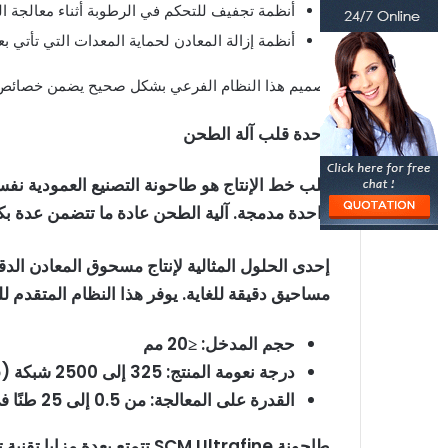
أنظمة تجفيف للتحكم في الرطوبة أثناء معالجة ال
أنظمة إزالة المعادن لحماية المعدات التي تأتي 
تصميم هذا النظام الفرعي بشكل صحيح يضمن خصائص تغذ
وحدة قلب آلة الطحن
قلب خط الإنتاج هو طاحونة التصنيع العمودية نف
واحدة مدمجة. آلية الطحن عادة ما تتضمن عدة 
إحدى الحلول المثالية لإنتاج مسحوق المعادن الدق
مساحيق دقيقة للغاية. يوفر هذا النظام المتقدم ل
حجم المدخل: ≤20 مم
درجة نعومة المنتج: 325 إلى 2500 شبكة (D97 ≤ 5 ميكرومتر)
القدرة على المعالجة: من 0.5 إلى 25 طنًا في الساعة (حسب النموذج)