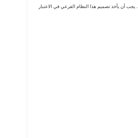
د عملية التصنيف، يتم جمع المنتج النهائي عن طريق استخدام أجهزة الدوامات ومرشحات نوع “باجهاوس” (Baghouse filters). يجب أن يأخذ تصميم هذا النظام الفرعي في الاعتبار