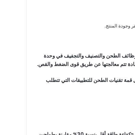
 وجودة المنتج.
ين وظائف الطحن والتصنيف والتجفيف في وحدة
دة تتم معالجتها عن طريق قوى الضغط والقص.
 قمة تقنيات الطحن للتطبيقات التي تتطلب
طاحونة SCM Ultrafine تتمتع بعدة مزايا تقنية تجعلها مثالية لتطبيقات معالجة المعادن. يستهلك نظام الطحن عالي הكفاءة طاقة أقل بنسبة 30% مقارنة بطواحين