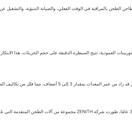
نترنت الأشياء (IoT) والأتمتة في مطاحن الطحن بالمراقبة في الوقت الفعلي، والصيانة التنبؤي
ربينات العمودية، تتيح السيطرة الدقيقة على حجم الجزيئات. هذا الابتكار 
، مما قلل من تكاليف الصيانة وحسّن من استمرارية التشغيل.
كشركة رائدة في مجال التصنيع تمتلك خبرة تزيد عن 30 عامًا، طورت شركة ZENITH مج