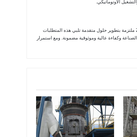
لتشغيل الأوتوماتيكي.
تمر صناعة آلات الطحن بتغييرات كبيرة، حيث تكمن جوهر هذه التغييرات في الابتكار التكنولوجي والاستدامة. تظل شركة ZENITH ملتزمة بتطوير حلول متقدمة تلبي هذه المتطلبات
ي الصناعة وكفاءة عالية وموثوقية مضمونة. ومع استمرار