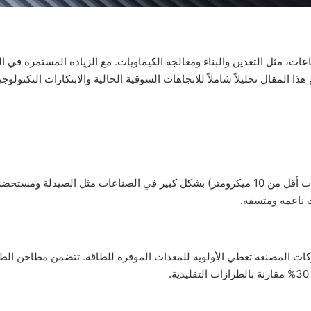
ات، مثل التعدين والبناء ومعالجة الكيماويات. مع الزيادة المستمرة في ا
ذا المقال تحليلاً شاملاً للاتجاهات السوقية الحالية والابتكارات التكنول
زاد الطلب على البودرات فائقة النعومة (حجم الجسيمات أقل من 10 ميكرومتر) بشكل كبير في الص
 ناعمة ومتسقة.
شركات المصنعة تعطي الأولوية للمعدات الموفرة للطاقة. تتضمن مطاحن الط