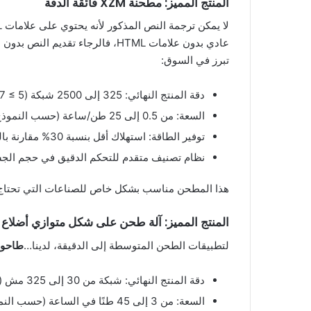
المنتج المميز: مطحنة XZM فائقة الدقة
عادي بدون علامات HTML، فالرجاء تقديم النص بدون هذه العلامات.
تبرز في السوق:
دقة المنتج النهائي: 325 إلى 2500 شبكة (D97 ≤ 5 ميكرومتر)
السعة: من 0.5 إلى 25 طن/ساعة (حسب النموذج)
توفير الطاقة: استهلاك أقل بنسبة 30% مقارنة بالمطاحن التقليدية
نظام تصنيف متقدم للتحكم الدقيق في حجم الج
هذا المطحن مناسب بشكل خاص للصناعات التي تحتاج إلى
المنتج المميز: آلة طحن على شكل متوازي أضلاع م
لتطبيقات الطحن المتوسطة إلى الدقيقة، لدينا…
طاحونة
دقة المنتج النهائي: شبكة من 30 إلى 325 مش (حتى 0.038 مم)
السعة: من 3 إلى 45 طنًا في الساعة (حسب النموذج)