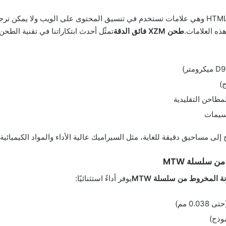
لا يمكن ترجمة النص المذكور لأنه يحتوي على علامات HTML وهي علامات تستخدم في تنسيق المحتوى 
طحن XZM فائق الدقة
تمثّل أحدث ابتكاراتنا في تقنية الطحن
سيمات
 مساحيق دقيقة للغاية، مثل السيراميك عالية الأداء والمواد الكيميائي
ن سلسلة MTW
 المخروط من سلسلة MTW
يوفر أداءً استثنائيًا: