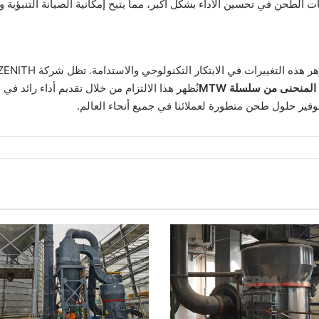
 الطحن في تحسين الأداء بشكل أكبر، مما يتيح إمكانية الصيانة التنبؤية وا
لمنحنى من سلسلة MTW
نُظهر هذا الالتزام من خلال تقديم أداء رائد ف
فير حلول طحن متطورة لعملائنا في جميع أنحاء العالم.