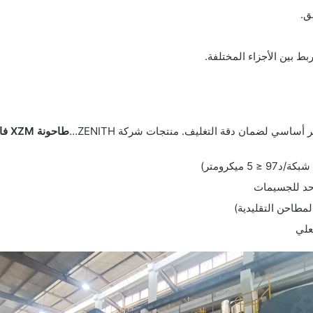
ق.
بط بين الأجزاء المختلفة.
ساسي لضمان دقة التغليف. منتجات شركة ZENITH…
طاحونة XZM فائقة الدقة
حد للجسيمات
علي