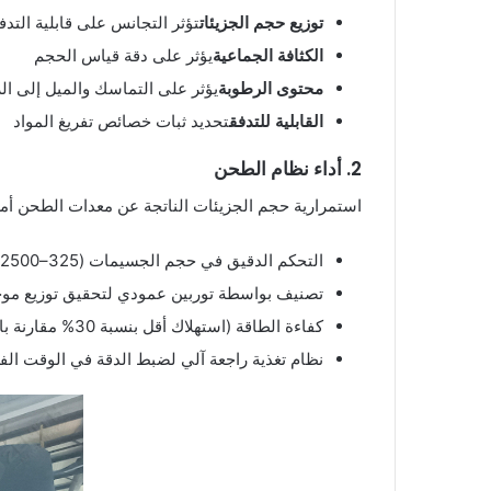
توزيع حجم الجزيئات
تؤثر التجانس على قابلية التدف
الكثافة الجماعية
يؤثر على دقة قياس الحجم
محتوى الرطوبة
يؤثر على التماسك والميل إلى الر
القابلية للتدفق
تحديد ثبات خصائص تفريغ المواد
2. أداء نظام الطحن
استمرارية حجم الجزيئات الناتجة عن معدات الطحن أمر أ
التحكم الدقيق في حجم الجسيمات (325–2500 شبكة/د97 ≤ 5 ميكرومتر)
تصنيف بواسطة توربين عمودي لتحقيق توزيع مو
كفاءة الطاقة (استهلاك أقل بنسبة 30% مقارنة بالمطاحن التقليدية)
نظام تغذية راجعة آلي لضبط الدقة في الوقت الف