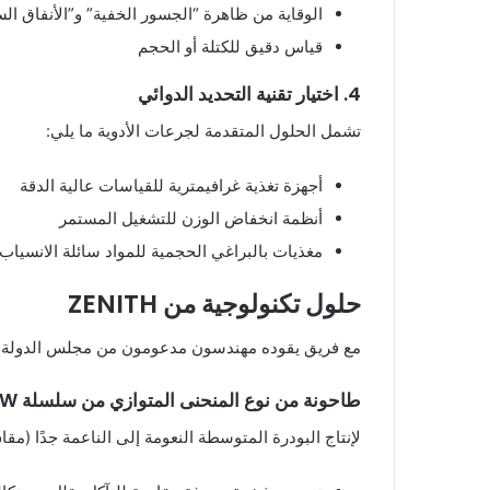
الوقاية من ظاهرة “الجسور الخفية” و”الأنفاق الس
قياس دقيق للكتلة أو الحجم
4. اختيار تقنية التحديد الدوائي
تشمل الحلول المتقدمة لجرعات الأدوية ما يلي:
أجهزة تغذية غرافيمترية للقياسات عالية الدقة
أنظمة انخفاض الوزن للتشغيل المستمر
مغذيات بالبراغي الحجمية للمواد سائلة الانسياب
حلول تكنولوجية من ZENITH
مع فريق يقوده مهندسون مدعومون من مجلس الدولة ومشاركة في وضع المعايي
طاحونة من نوع المنحنى المتوازي من سلسلة MTW
لإنتاج البودرة المتوسطة النعومة إلى الناعمة جدًا (مقاس الشبكة من 30 إلى 325)، تتم