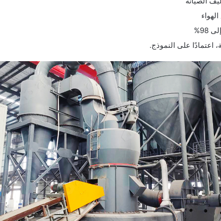
يف الصيانة
لهواء
98%