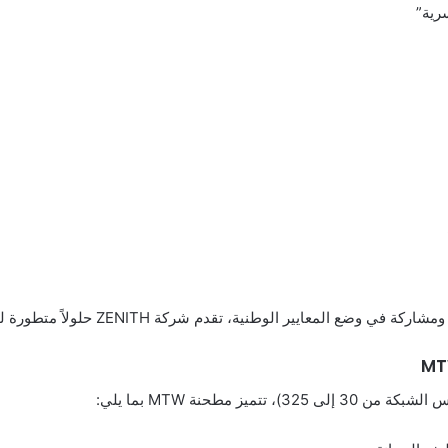
رية”
ر الوطنية، تقدم شركة ZENITH حلولاً متطورة لمعالجة المساحيق:
يز مطحنة MTW بما يلي: