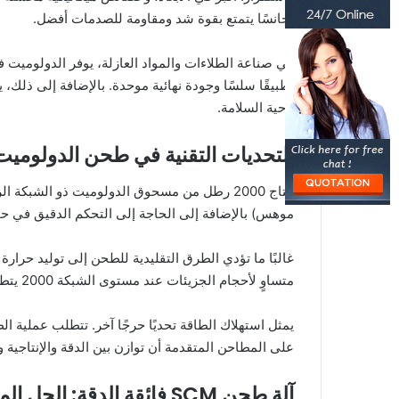
تجانسًا يتمتع بقوة شد ومقاومة للصدمات أفضل.
في صناعة الطلاءات والمواد العازلة، يوفر الدولوميت ف
تطبيقًا سلسًا وجودة نهائية موحدة. بالإضافة إلى ذل
ناحية السلامة.
التحديات التقنية في طحن الدولوميت 
موهس) بالإضافة إلى الحاجة إلى التحكم الدقيق في حج
غالبًا ما تؤدي الطرق التقليدية للطحن إلى توليد حرارة
متساوٍ لأحجام الجزيئات عند مستوى الشبكة 2000 يتطلب أنظمة تصنيف متقدمة قادرة على فصل الجزيئات بدقة بناءً على حجمها مع الحفاظ على معدلات إنتاج عالية.
يمثل استهلاك الطاقة تحديًا حرجًا آخر. تتطلب عملية الط
على المطاحن المتقدمة أن توازن بين الدقة والإنتاجية و
آلة طحن SCM فائقة الدقة: الحل المثالي لدولوميت بسماكة شبكة 2000