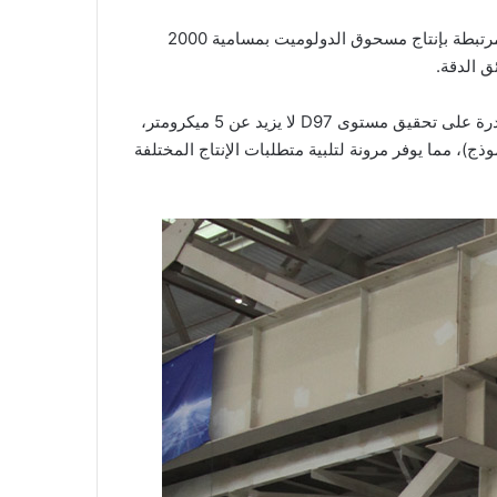
مطحنة سلسلة SCM الفائقة الدقة التابعة لشركتنا تمثل ذروة تقنيات الطحن، حيث تم تصميمها خصيصًا للتغلب على التحديات المرتبطة بإنتاج مسحوق الدولوميت بمسامية 2000
ق الدقة.
تعمل آلة SCM Ultrafine Mill مع مواد وردية بحجم لا يزيد عن 20 مم، وتنتج مسامية ناتجة تتراوح بين 325 و2500 شبكة، مع القدرة على تحقيق مستوى D97 لا يزيد عن 5 ميكرومتر،
وح القدرة الإنتاجية للآلة بين 0.5 و25 طنًا في الساعة (حسب النموذج)، مما يوفر مرونة لتلبية متطلبات الإنتاج المختلفة