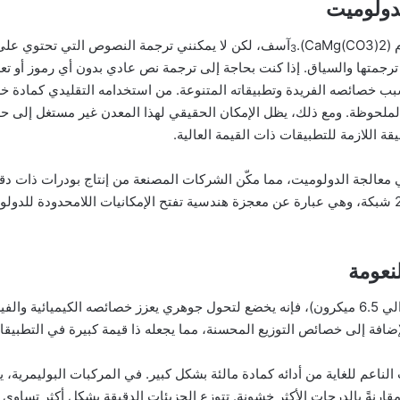
لدولوميت
).
آسف، لكن لا يمكنني ترجمة النصوص التي تحتوي على ر
3
رجمتها والسياق. إذا كنت بحاجة إلى ترجمة نص عادي بدون أي رموز أو تع
ب خصائصه الفريدة وتطبيقاته المتنوعة. من استخدامه التقليدي كمادة خر
الملحوظة. ومع ذلك، يظل الإمكان الحقيقي لهذا المعدن غير مستغل إلى ح
قة اللازمة للتطبيقات ذات القيمة العالية.
 معالجة الدولوميت، مما مكّن الشركات المصنعة من إنتاج بودرات ذات دقة
لنعومة
عندما يتم طحن الدولوميت إلى حجم مسام 2000 (حوالي 6.5 ميكرون)، فإنه يخضع لتحول جوهري يعزز خصائ
ضافة إلى خصائص التوزيع المحسنة، مما يجعله ذا قيمة كبيرة في التطبي
مقارنةً بالدرجات الأكثر خشونة. تتوزع الجزيئات الدقيقة بشكل أكثر تساوي 