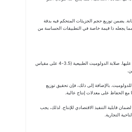
انة. يضمن توزيع حجم الجزيئات المتحكم فيه بدقة
مما يجعله ذا قيمة خاصة في التطبيقات الحساسة من
إنتاج 2000 رطل من مسحوق الدولوميت ذو الشبكة الرقيقة يطرح تحديات تقنية كبيرة لا تستطيع معدات الطحن التقليدية التغلب عليها. صلابة الدولوميت الطبيعية (3.5-4 على مقياس
ن.
 للدولوميت. بالإضافة إلى ذلك، فإن تحقيق توزيع
لضمان قابلية التنفيذ الاقتصادي للإنتاج. لذلك، يجب
احية التجارية.